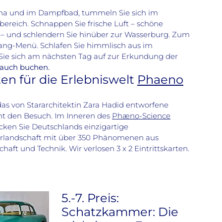
auna und im Dampfbad, tummeln Sie sich im
ereich. Schnappen Sie frische Luft – schöne
e – und schlendern Sie hinüber zur Wasserburg. Zum
ang-Menü. Schlafen Sie himmlisch aus im
e sich am nächsten Tag auf zur Erkundung der
 auch buchen.
arten für die Erlebniswelt
Phaeno
das von Stararchitektin Zara Hadid entworfene
t den Besuch. Im Inneren des
Phæno-Science
ken Sie Deutschlands einzigartige
rlandschaft mit über 350 Phänomenen aus
haft und Technik. Wir verlosen 3 x 2 Eintrittskarten.
5.-7. Preis:
Schatzkammer: Die