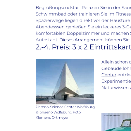
Begrüßungscocktail. Relaxen Sie in der S
Schwimmbad oder trainieren Sie im Fitnessb
Spazierwege liegen direkt vor der Haustür
Abendesssen genießen Sie ein leckeres 3-G
komfortablen Doppelzimmer und machen Si
Autostadt.
Dieses Arrangement können Sie
2.-4. Preis: 3 x 2 Eintrittsk
Allein schon 
Gebäude lohn
Center
entdec
Experimentie
Naturwissensc
Phæno-Science Center Wolfsburg
© phaeno Wolfsburg, Foto:
Klemens Ortmeyer