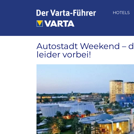
Zum
Inhalt
HOTELS
springen
Autostadt Weekend – d
leider vorbei!
Zeige
grösseres
Bild