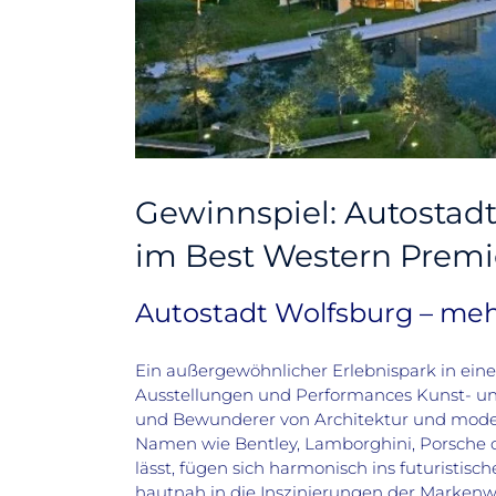
Gewinnspiel: Autostad
im Best Western Premi
Autostadt Wolfsburg – meh
Ein außergewöhnlicher Erlebnispark in ein
Ausstellungen und Performances Kunst- un
und Bewunderer von Architektur und modern
Namen wie Bentley, Lamborghini, Porsche o
lässt, fügen sich harmonisch ins futuristis
hautnah in die Inszinierungen der Markenw