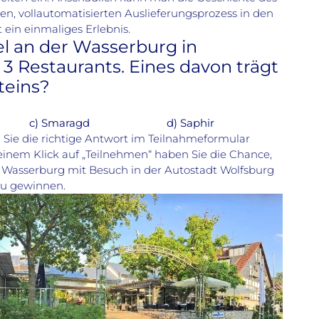
en, vollautomatisierten Auslieferungsprozess in den
t ein einmaliges Erlebnis.
el an der Wasserburg in
 3 Restaurants. Eines davon trägt
teins?
) Smaragd d) Saphir
 Sie die richtige Antwort im Teilnahmeformular
t einem Klick auf „Teilnehmen“ haben Sie die Chance,
 Wasserburg mit Besuch in der Autostadt Wolfsburg
 zu gewinnen.