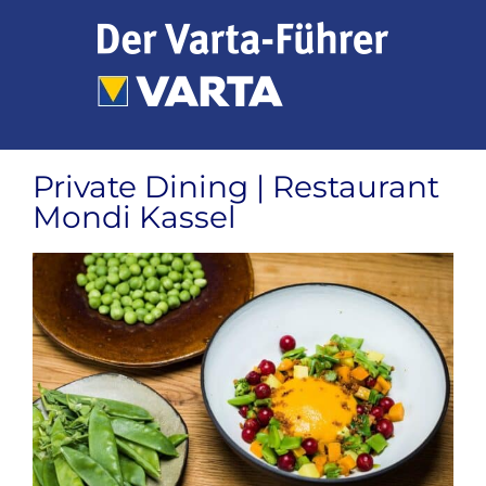
Zum
Inhalt
springen
Private Dining | Restaurant
Mondi Kassel
Zeige
grösseres
Bild