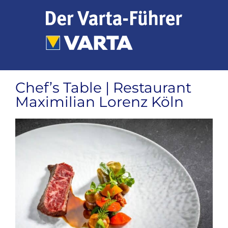
Zum
Inhalt
springen
Chef’s Table | Restaurant
Maximilian Lorenz Köln
Zeige
grösseres
Bild