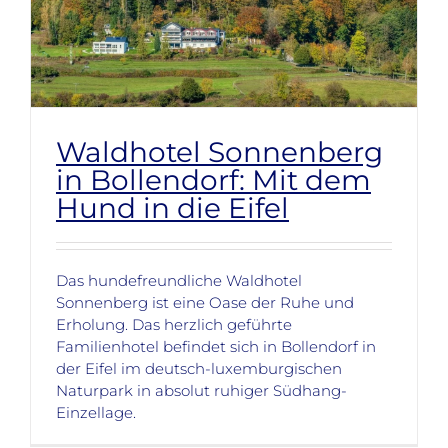
Waldhotel Sonnenberg
in Bollendorf: Mit dem
Hund in die Eifel
Das hundefreundliche Waldhotel
Sonnenberg ist eine Oase der Ruhe und
Erholung. Das herzlich geführte
Familienhotel befindet sich in Bollendorf in
der Eifel im deutsch-luxemburgischen
Naturpark in absolut ruhiger Südhang-
Einzellage.