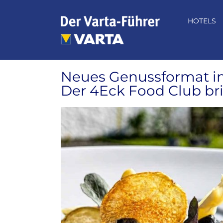
Zum
Inhalt
HOTELS
springen
Neues Genussformat i
Der 4Eck Food Club bri
Zeige
grösseres
Bild