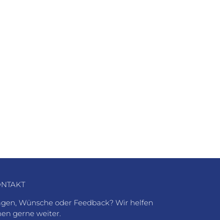
NTAKT
agen, Wünsche oder Feedback? Wir helfen
nen gerne weiter.