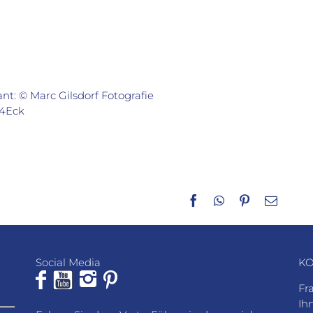
: © Marc Gilsdorf Fotografie
©4Eck
Facebook
WhatsApp
Pinterest
E-
Mail
Social Media
KO
Fr
Ih