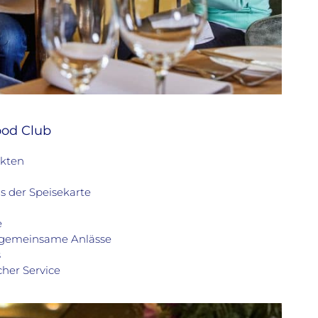
ood Club
kten
s der Speisekarte
e
d gemeinsame Anlässe
s
her Service