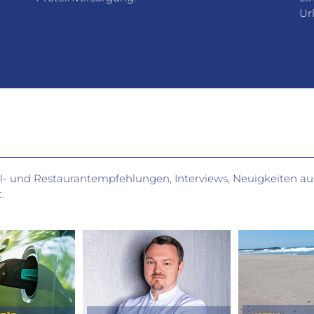
Ur
el- und Restaurantempfehlungen, Interviews, Neuigkeiten aus
.