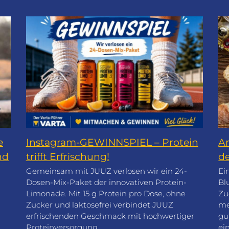
e
Instagram-GEWINNSPIEL – Protein
A
nd
trifft Erfrischung!
de
Gemeinsam mit JUUZ verlosen wir ein 24-
Ei
Dosen-Mix-Paket der innovativen Protein-
Bl
Limonade. Mit 15 g Protein pro Dose, ohne
Zu
Zucker und laktosefrei verbindet JUUZ
me
erfrischenden Geschmack mit hochwertiger
gu
Proteinversorgung.
ei