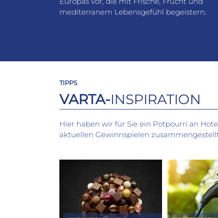
Europas vor, die mit Frische, Frucht und
mediterranem Lebensgefühl begeistern.
TIPPS
VARTA-
INSPIRATION
Hier haben wir für Sie ein Potpourri an Hot
aktuellen Gewinnspielen zusammengestellt