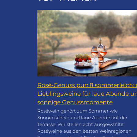
Rosé-Genuss pur: 8 sommerleicht
Lieblingsweine für laue Abende u
sonnige Genussmomente
Roséwein gehört zum Sommer wie
Sonnenschein und laue Abende auf der
Terrasse. Wir stellen acht ausgewählte
Roséweine aus den besten Weinregionen