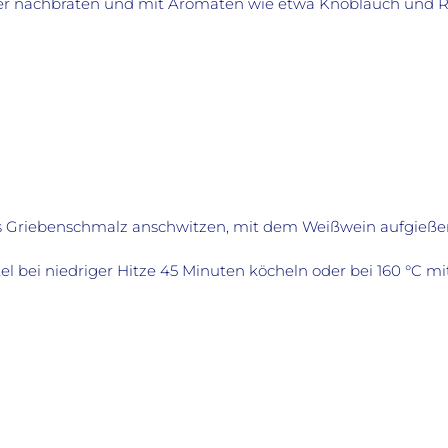
ter nachbraten und mit Aromaten wie etwa Knoblauch und R
s Griebenschmalz anschwitzen, mit dem Weißwein aufgießen
l bei niedriger Hitze 45 Minuten köcheln oder bei 160 °C m