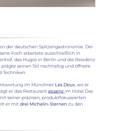
en der deutschen Spitzengastronomie. Der
ene Koch arbeitete ausschließlich in
enhof, das Hugos in Berlin und die Residenz
2
prägte seinen Stil nachhaltig und öffnete
d Techniken.
rantwortung im Münchner
Les Deux
, wo er
rägt er das Restaurant
es:senz
im Hotel Das
it seiner präzisen, produktfokussierten
lt er mit
drei Michelin-Sternen
zu den