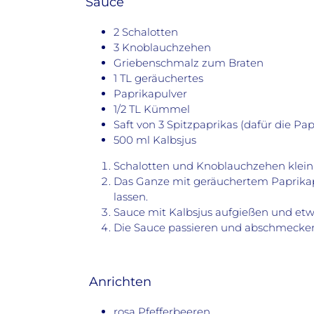
Sauce
2 Schalotten
3 Knoblauchzehen
Griebenschmalz zum Braten
1 TL geräuchertes
Paprikapulver
1/2 TL Kümmel
Saft von 3 Spitzpaprikas (dafür die Pa
500 ml Kalbsjus
Schalotten und Knoblauchzehen klein
Das Ganze mit geräuchertem Paprikap
lassen.
Sauce mit Kalbsjus aufgießen und etwa
Die Sauce passieren und abschmecke
Anrichten
rosa Pfefferbeeren