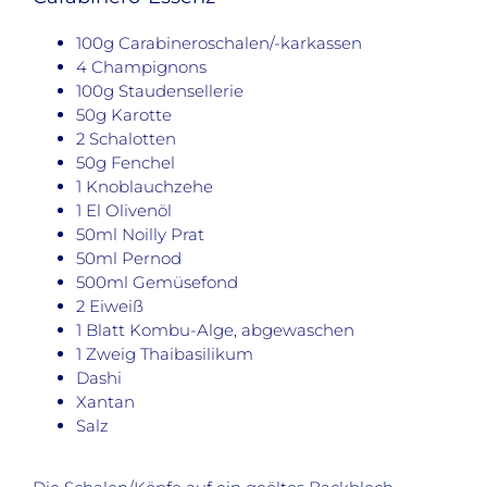
100g Carabineroschalen/-karkassen
4 Champignons
100g Staudensellerie
50g Karotte
2 Schalotten
50g Fenchel
1 Knoblauchzehe
1 El Olivenöl
50ml Noilly Prat
50ml Pernod
500ml Gemüsefond
2 Eiweiß
1 Blatt Kombu-Alge, abgewaschen
1 Zweig Thaibasilikum
Dashi
Xantan
Salz