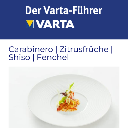
Zum
Inhalt
springen
Carabinero | Zitrusfrüche |
Shiso | Fenchel
Zeige
grösseres
Bild