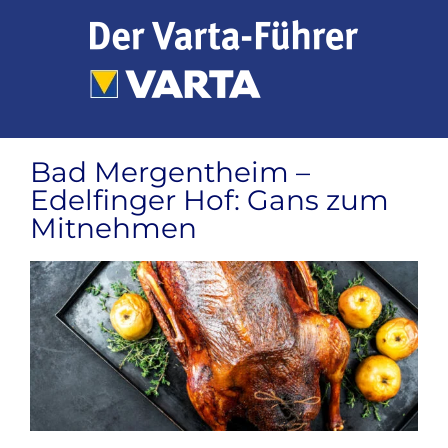
Zum
Inhalt
springen
Bad Mergentheim –
Edelfinger Hof: Gans zum
Mitnehmen
Zeige
grösseres
Bild