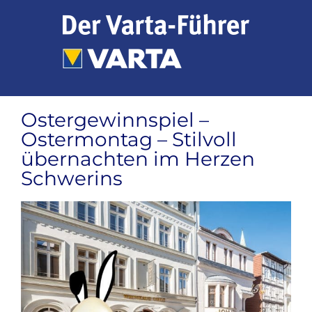
Zum
Inhalt
springen
Ostergewinnspiel –
Ostermontag – Stilvoll
übernachten im Herzen
Schwerins
Zeige
grösseres
Bild