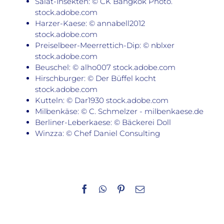
Salat-Insekten: © CK Bangkok Photo.
stock.adobe.com
Harzer-Kaese: © annabell2012
stock.adobe.com
Preiselbeer-Meerrettich-Dip: © nblxer
stock.adobe.com
Beuschel: © alho007 stock.adobe.com
Hirschburger: © Der Büffel kocht
stock.adobe.com
Kutteln: © Dar1930 stock.adobe.com
Milbenkäse: © C. Schmelzer - milbenkaese.de
Berliner-Leberkaese: © Bäckerei Doll
Winzza: © Chef Daniel Consulting
Facebook
WhatsApp
Pinterest
E-
Mail