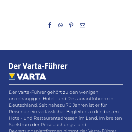
Facebook
WhatsApp
Pinterest
E-
Mail
Der Varta-Führer gehört zu den wenigen
unabhängigen Hotel- und Restaurantführern in
Deutschland. Seit nahezu 70 Jahren ist er für
Reisende ein verlässlicher Begleiter zu den besten
Hotel- und Restaurantadressen im Land. Im breiten
Spektrum der Reisebuchungs- und
Bewertungsplattformen nimmt der Varta-Führer