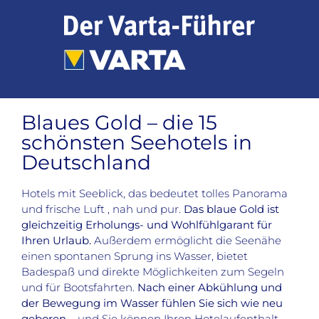
Zum
Inhalt
springen
Blaues Gold – die 15
schönsten Seehotels in
Deutschland
Hotels mit Seeblick, das bedeutet tolles Panorama
und frische Luft , nah und pur.
Das blaue Gold ist
gleichzeitig Erholungs- und Wohlfühlgarant für
Ihren Urlaub.
Außerdem ermöglicht die Seenähe
einen spontanen Sprung ins Wasser, bietet
Badespaß und direkte Möglichkeiten zum Segeln
und für Bootsfahrten.
Nach einer Abkühlung und
der Bewegung im Wasser fühlen Sie sich wie neu
geboren
– und Sie können Ihren Hotelaufenthalt