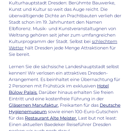
Kulturhauptstadt Dresden: Berühmte Bauwerke,
Kunst und Kultur so weit das Auge reicht. Die
überwältigende Dichte an Prachtbauten verlieh der
Stadt schon im 19. Jahrhuntert den Namen
Elbflorenz. Musik- und Kunstveranstaltugnen von
Weltrang gehören seit jeher zum umfangreichen
Kulturprogramm der Stadt. Selbst bei
schlechtem
Wetter
hält Dresden jede Menge Attraktionen für
Sie bereit.
Lernen Sie die sächsische Landeshauptstadt selbst
kennen! Wir verlosen ein attraktives Dresden-
Arrangement. Es beinhaltet eine Übernachtung für
2 Personen mit Frühstück im exklusiven
Hotel
Bülow Palais.
Darüber hinaus erhalten Sie freien
Eintritt und eine kostenfreie Führung in der
Gläsernen Manufaktur
,
Freikarten für das
Deutsche
Hygienemuseum
sowie einen 100-Euro-Gutschein
für das
Restaurant Alte Meister.
Last but not least:
Einen aktuellen Baedeker Reiseführer Dresden
packen wir auch noch dazu!