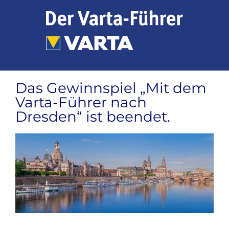
Zum
Inhalt
springen
Das Gewinnspiel „Mit dem
Varta-Führer nach
Dresden“ ist beendet.
Zeige
grösseres
Bild