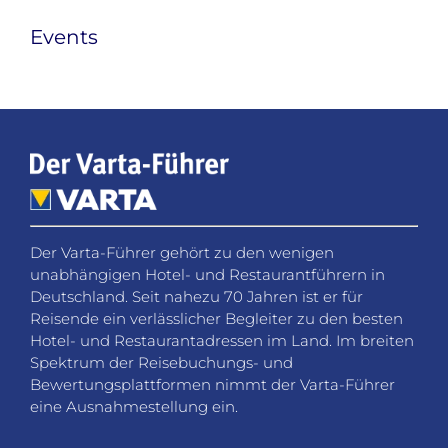
Events
Der Varta-Führer gehört zu den wenigen
unabhängigen Hotel- und Restaurantführern in
Deutschland. Seit nahezu 70 Jahren ist er für
Reisende ein verlässlicher Begleiter zu den besten
Hotel- und Restaurantadressen im Land. Im breiten
Spektrum der Reisebuchungs- und
Bewertungsplattformen nimmt der Varta-Führer
eine Ausnahmestellung ein.