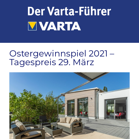
Zum
Inhalt
springen
Ostergewinnspiel 2021 –
Tagespreis 29. März
Zeige
grösseres
Bild