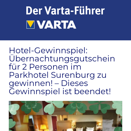
Zum
Inhalt
springen
Hotel-Gewinnspiel:
Übernachtungsgutschein
für 2 Personen im
Parkhotel Surenburg zu
gewinnen! – Dieses
Gewinnspiel ist beendet!
Zeige
grösseres
Bild