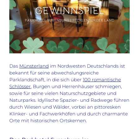
Das
Münsterland
im Nordwesten Deutschlands ist
bekannt für seine abwechslungsreiche
Parklandschaft, in die sich über
100 romantische
Schlösser
, Burgen und Herrenhäuser schmiegen,
sowie für seine vielen Naturschutzgebiete und
Naturparks. Idyllische Spazier- und Radwege führen
durch Wiesen und Wälder, vorbei an pittoresken
Klinker- und Fachwerkhöfen und durch charmante
Orte mit historischen Ortskernen.