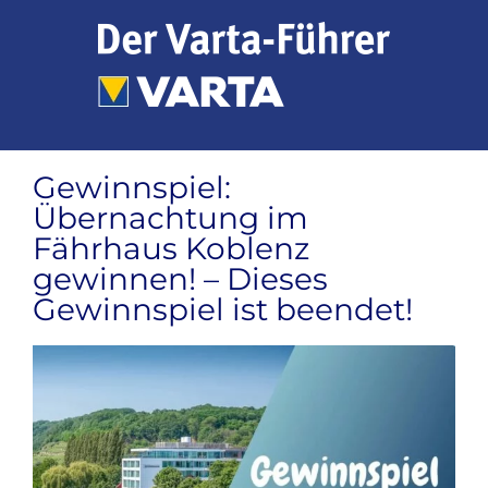
Zum
Inhalt
springen
Gewinnspiel:
Übernachtung im
Fährhaus Koblenz
gewinnen! – Dieses
Gewinnspiel ist beendet!
Zeige
grösseres
Bild