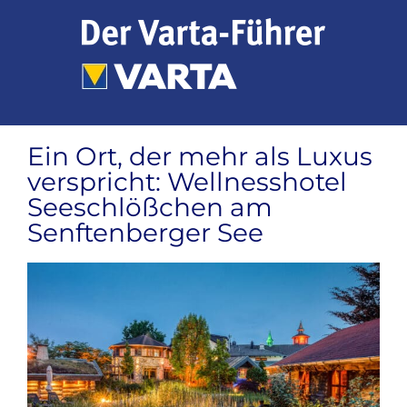
Zum
Inhalt
springen
Ein Ort, der mehr als Luxus
verspricht: Wellnesshotel
Seeschlößchen am
Senftenberger See
Zeige
grösseres
Bild