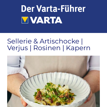
Zum
Inhalt
springen
Sellerie & Artischocke |
Verjus | Rosinen | Kapern
Zeige
grösseres
Bild