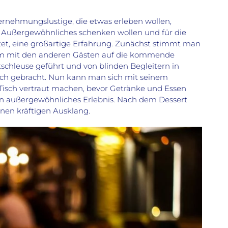
ternehmungslustige, die etwas erleben wollen,
s Außergewöhnliches schenken wollen und für die
tet, eine großartige Erfahrung. Zunächst stimmt man
sam mit den anderen Gästen auf die kommende
tschleuse geführt und von blinden Begleitern in
sch gebracht. Nun kann man sich mit seinem
 Tisch vertraut machen, bevor Getränke und Essen
ein außergewöhnliches Erlebnis. Nach dem Dessert
inen kräftigen Ausklang.
Gebeizter Saibling mit Birn
Speck & Koriander