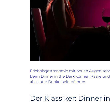
Erlebnisgastronomie mit neuen Augen sehen 
Beim Dinner in the Dark können Paare und 
absoluter Dunkelheit erfahren.
Der Klassiker: Dinner i