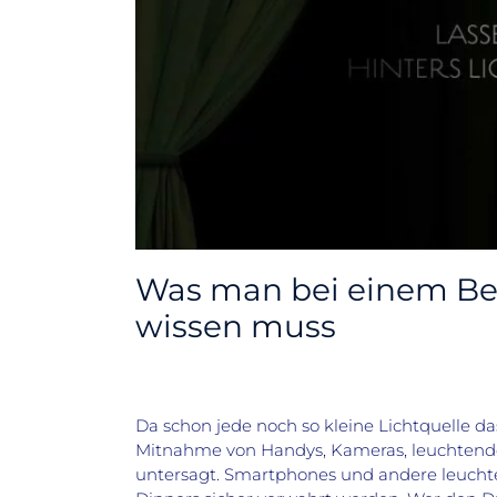
Was man bei einem Be
wissen muss
Da schon jede noch so kleine Lichtquelle das
Mitnahme von Handys, Kameras, leuchtend
untersagt. Smartphones und andere leuch