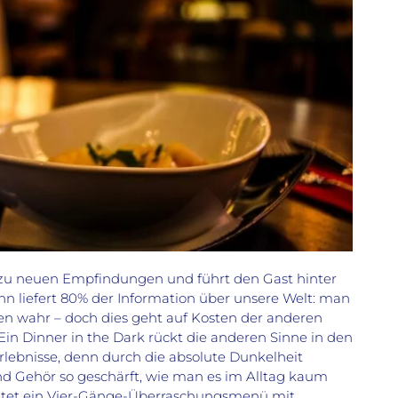
 zu neuen Empfindungen und führt den Gast hinter
nn liefert 80% der Information über unsere Welt: man
n wahr – doch dies geht auf Kosten der anderen
Ein Dinner in the Dark rückt die anderen Sinne in den
lebnisse, denn durch die absolute Dunkelheit
d Gehör so geschärft, wie man es im Alltag kaum
ltet ein Vier-Gänge-Überraschungsmenü mit