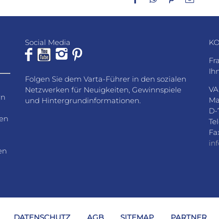
Mail
Social Media
KO
Fr
Ih
Folgen Sie dem Varta-Führer in den sozialen
VA
Netzwerken für Neuigkeiten, Gewinnspiele
rn
Ma
und Hintergrundinformationen.
D-
den
Te
Fa
in
en
DATENSCHUTZ
AGB
SITEMAP
PARTNER