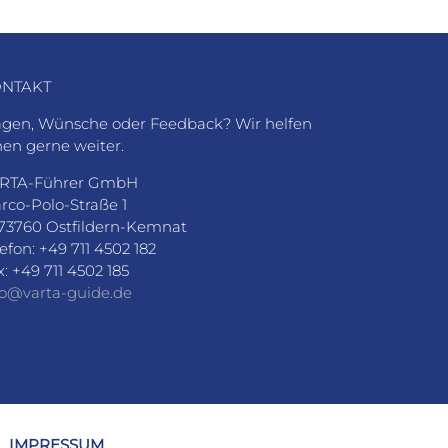
NTAKT
agen, Wünsche oder Feedback? Wir helfen
nen gerne weiter.
RTA-Führer GmbH
rco-Polo-Straße 1
73760 Ostfildern-Kemnat
lefon: +49 711 4502 182
x: +49 711 4502 185
fo@varta-guide.de
IMPRESSUM