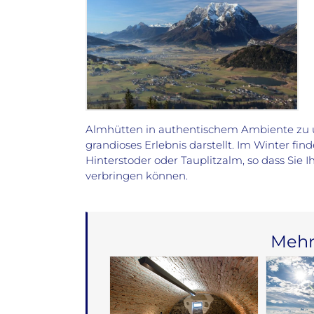
Almhütten in authentischem Ambiente zu ü
grandioses Erlebnis darstellt. Im Winter fi
Hinterstoder oder Tauplitzalm, so dass Sie
verbringen können.
Mehr