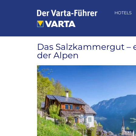
Zum
Inhalt
HOTELS
springen
Das Salzkammergut – 
der Alpen
Zeige
grösseres
Bild