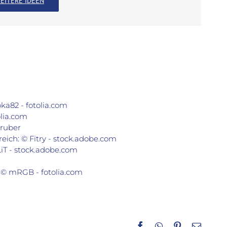
EITERE IDEEN
a82 - fotolia.com
olia.com
gruber
eich: © Fitry - stock.adobe.com
iT - stock.adobe.com
: © mRGB - fotolia.com
Facebook
WhatsApp
Pinterest
E-