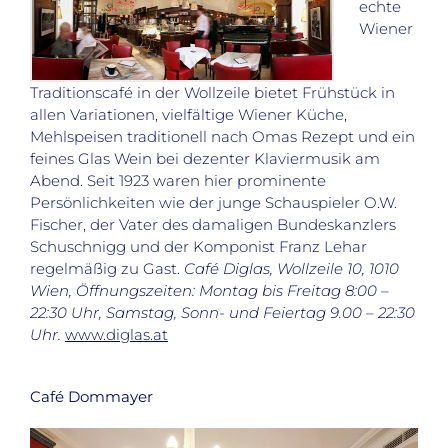
echte
Wiener
Traditionscafé in der Wollzeile bietet Frühstück in
allen Variationen, vielfältige Wiener Küche,
Mehlspeisen traditionell nach Omas Rezept und ein
feines Glas Wein bei dezenter Klaviermusik am
Abend. Seit 1923 waren hier prominente
Persönlichkeiten wie der junge Schauspieler O.W.
Fischer, der Vater des damaligen Bundeskanzlers
Schuschnigg und der Komponist Franz Lehar
regelmäßig zu Gast.
Café Diglas, Wollzeile 10, 1010
Wien, Öffnungszeiten: Montag bis Freitag 8:00 –
22:30 Uhr, Samstag, Sonn- und Feiertag 9.00 – 22:30
Uhr.
www.diglas.at
Café Dommayer