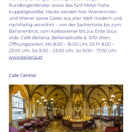
Rundbogenfenster sowie das fünf Meter hohe
Kuppelgewölbe. Heute werden hier Wienerinnen
und Wiener sowie Gäste aus aller Welt modern und
nachhaltig verwöhnt – von der Sachertorte bis zum
Bananenbrot, vom Kalbswiener bis zur Ente Sous
Vide.
Café Bellaria, Bellariastraße 6, 1010 Wien,
Öffnungszeiten: Mo 8.00 – 16.00 Uhr, Di-Fr 8.00 –
23.00 Uhr, Sa 9.00 – 23.00 Uhr, So 9.00 – 17.00 Uhr.
www.bellaria.at
Café Central