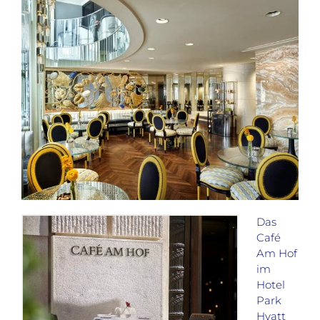
Das
Café
Am Hof
im
Hotel
Park
Hyatt