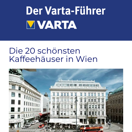
Zum
Inhalt
springen
Die 20 schönsten
Kaffeehäuser in Wien
Zeige
grösseres
Bild