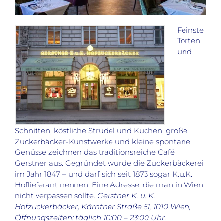
Feinste
Torten
und
Schnitten, köstliche Strudel und Kuchen, große
Zuckerbäcker-Kunstwerke und kleine spontane
Genüsse zeichnen das traditionsreiche Café
Gerstner aus. Gegründet wurde die Zuckerbäckerei
im Jahr 1847 – und darf sich seit 1873 sogar K.u.K.
Hoflieferant nennen. Eine Adresse, die man in Wien
nicht verpassen sollte.
Gerstner K. u. K.
Hofzuckerbäcker
,
Kärntner Straße 51, 1010 Wien,
Öffnungszeiten: täglich 10:00 – 23:00 Uhr.