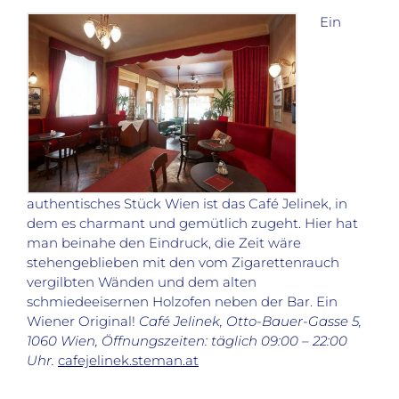
Ein
authentisches Stück Wien ist das Café Jelinek, in
dem es charmant und gemütlich zugeht. Hier hat
man beinahe den Eindruck, die Zeit wäre
stehengeblieben mit den vom Zigarettenrauch
vergilbten Wänden und dem alten
schmiedeeisernen Holzofen neben der Bar. Ein
Wiener Original!
Café Jelinek,
Otto-Bauer-Gasse 5,
1060 Wien, Öffnungszeiten: täglich 09:00 – 22:00
Uhr.
cafejelinek.steman.at