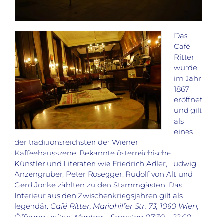
Das
Café
Ritter
wurde
im Jahr
1867
eröffnet
und gilt
als
eines
der traditionsreichsten der Wiener
Kaffeehausszene. Bekannte österreichische
Künstler und Literaten wie Friedrich Adler, Ludwig
Anzengruber, Peter Rosegger, Rudolf von Alt und
Gerd Jonke zählten zu den Stammgästen. Das
Interieur aus den Zwischenkriegsjahren gilt als
legendär.
Café Ritter, Mariahilfer Str. 73, 1060 Wien,
Öffnungszeiten: Montag – Samstag 07:30 – 22.00