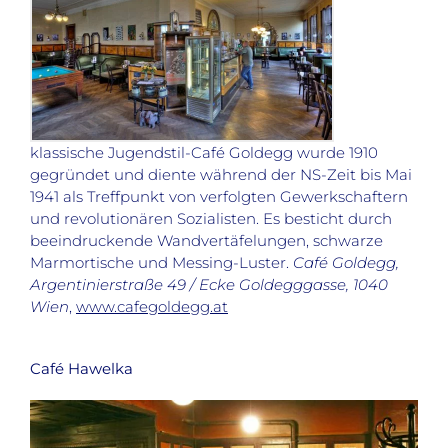
klassische Jugendstil-Café Goldegg wurde 1910
gegründet und diente während der NS-Zeit bis Mai
1941 als Treffpunkt von verfolgten Gewerkschaftern
und revolutionären Sozialisten. Es besticht durch
beeindruckende Wandvertäfelungen, schwarze
Marmortische und Messing-Luster.
Café Goldegg,
Argentinierstraße 49 / Ecke Goldegggasse, 1040
Wien
,
www.cafegoldegg.at
Café Hawelka