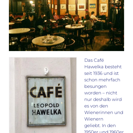
Das Café
Hawelka besteht
seit 1936 und ist
schon mehrfach
besungen
worden – nicht
nur deshalb wird
es von den
Wienerinnen und
Wienern
geliebt. In den
1950er und 1960er