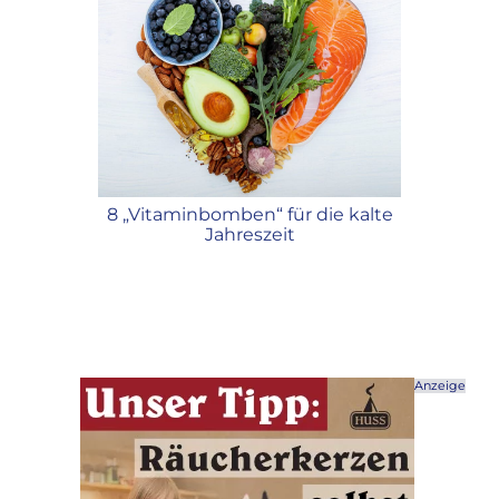
eiseziele
8 „Vitaminbomben“ für die kalte
Hallo
ge
Jahreszeit
gru
Anzeige