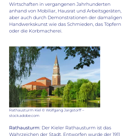
Wirtschaften in vergangenen Jahrhunderten
anhand von Mobiliar, Hausrat und Arbeitsgeräten,
aber auch durch Demonstrationen der damaligen
Handwerkskunst wie das Schmieden, das Töpfern
oder die Korbmacherei.
Rathausturm Kiel © Wolfgang Jargstorff –
stock.adobe.com
Rathausturm
: Der Kieler Rathausturm ist das
Wahrzeichen der Stadt. Entworfen wurde der 1911