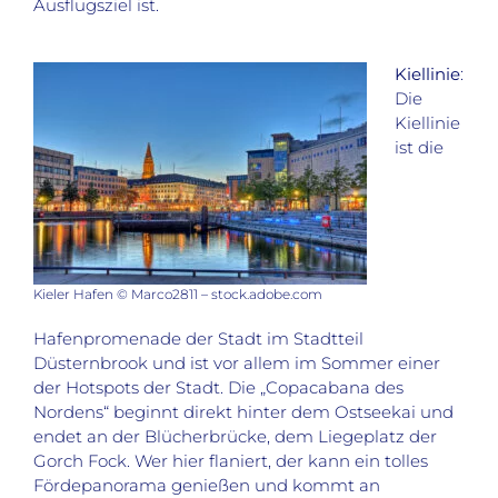
Ausflugsziel ist.
Kiellinie
:
Die
Kiellinie
ist die
Kieler Hafen © Marco2811 – stock.adobe.com
Hafenpromenade der Stadt im Stadtteil
Düsternbrook und ist vor allem im Sommer einer
der Hotspots der Stadt. Die „Copacabana des
Nordens“ beginnt direkt hinter dem Ostseekai und
endet an der Blücherbrücke, dem Liegeplatz der
Gorch Fock. Wer hier flaniert, der kann ein tolles
Fördepanorama genießen und kommt an