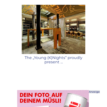
taurant
The „Young (K)Nights“ proudly
KÜCHENP
uss mit
present …
Anzeige