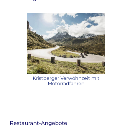
sich -20%
Kristberger Verwöhnzeit mit
Bergluf
reuz im
Motorradfahren
Ber
Restaurant-Angebote