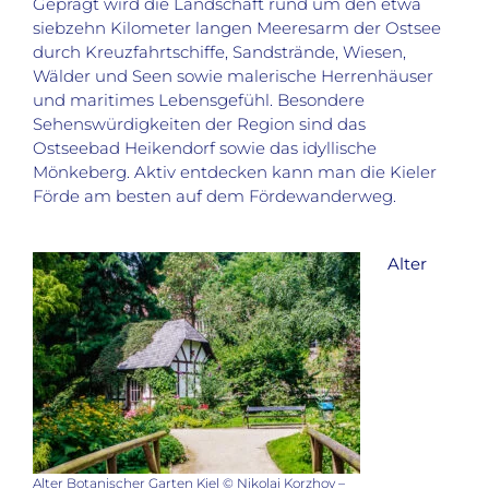
Geprägt wird die Landschaft rund um den etwa
siebzehn Kilometer langen Meeresarm der Ostsee
durch Kreuzfahrtschiffe, Sandstrände, Wiesen,
Wälder und Seen sowie malerische Herrenhäuser
und maritimes Lebensgefühl. Besondere
Sehenswürdigkeiten der Region sind das
Ostseebad Heikendorf sowie das idyllische
Mönkeberg. Aktiv entdecken kann man die Kieler
Förde am besten auf dem Fördewanderweg.
Alter
Alter Botanischer Garten Kiel © Nikolai Korzhov –