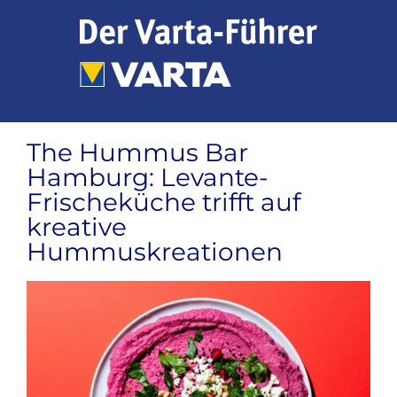
Zum
Inhalt
springen
The Hummus Bar
Hamburg: Levante-
Frischeküche trifft auf
kreative
Hummuskreationen
Zeige
grösseres
Bild