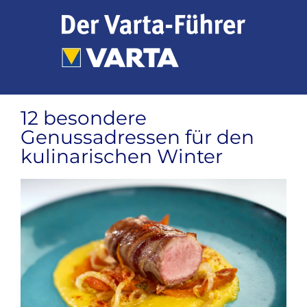
Zum
Inhalt
springen
12 besondere
Genussadressen für den
kulinarischen Winter
Zeige
grösseres
Bild