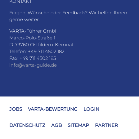
KONTAKT
Fragen, Wünsche oder Feedback? Wir helfen Ihnen
gerne weiter.
VARTA-Führer GmbH
Marco-Polo-Straße 1
D-73760 Ostfildern-Kemnat
Telefon: +49 711 4502 182
Fax: +49 711 4502 185
info@varta-guide.de
JOBS
VARTA-BEWERTUNG
LOGIN
DATENSCHUTZ
AGB
SITEMAP
PARTNER