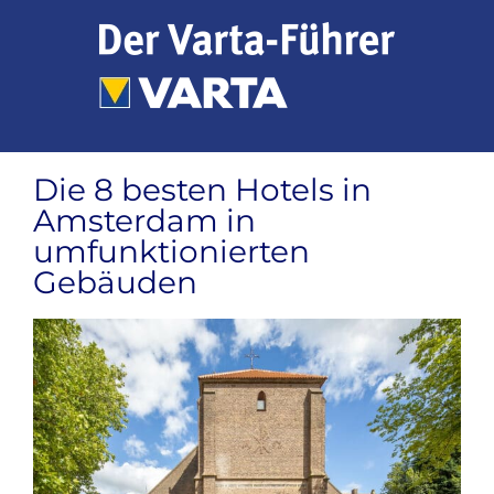
Zum
Inhalt
springen
Die 8 besten Hotels in
Amsterdam in
umfunktionierten
Gebäuden
Zeige
grösseres
Bild