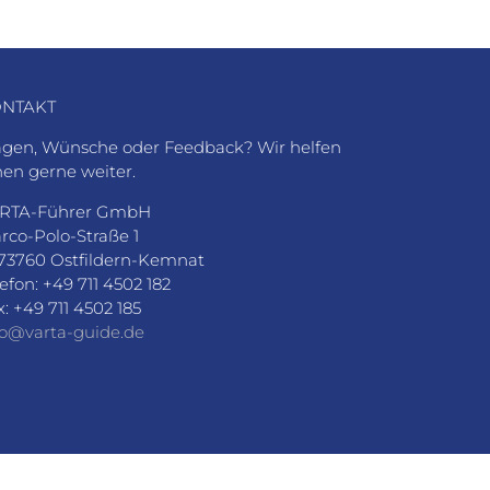
NTAKT
agen, Wünsche oder Feedback? Wir helfen
nen gerne weiter.
RTA-Führer GmbH
rco-Polo-Straße 1
73760 Ostfildern-Kemnat
lefon: +49 711 4502 182
x: +49 711 4502 185
fo@varta-guide.de