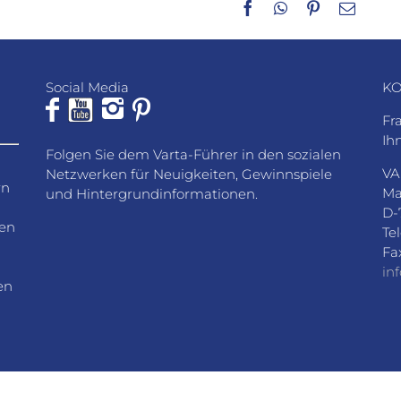
Facebook
WhatsApp
Pinterest
E-
Mail
Social Media
KO
Fr
Ih
Folgen Sie dem Varta-Führer in den sozialen
VA
Netzwerken für Neuigkeiten, Gewinnspiele
rn
Ma
und Hintergrundinformationen.
D-
den
Te
Fa
in
en