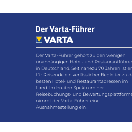
Der Varta-Führer gehört zu den wenigen
unabhängigen Hotel- und Restaurantführe
in Deutschland. Seit nahezu 70 Jahren ist er
für Reisende ein verlässlicher Begleiter zu 
besten Hotel- und Restaurantadressen im
Land. Im breiten Spektrum der
Reisebuchungs- und Bewertungsplattform
nimmt der Varta-Führer eine
Ausnahmestellung ein.