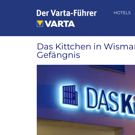
Zum
Inhalt
HOTELS
springen
Das Kittchen in Wisma
Gefängnis
Zeige
grösseres
Bild