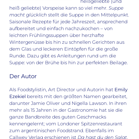
heißgeliebte (und
heiß geliebte) Vorspeise kann so viel mehr.
Suppe
macht glücklich
stellt die Suppe in den Mittelpunkt.
Saisonale Rezepte für jede Jahreszeit, ansprechend
aufbereitet und einfach nachzukochen – von
leichten Frühlingssuppen über herzhafte
Wintergenüsse bis hin zu schnellen Gerichten aus
dem Glas und leckeren Eintöpfen für die große
Runde. Dazu gibt es Anleitungen rund um die
Suppe: von der Brühe bis hin zur perfekten Beilage.
Der Autor
Als Foodstylistin, Art Director und Autorin hat
Emily
Ezekiel
bereits mit den größten Namen gearbeitet,
darunter Jamie Oliver und Nigella Lawson. In ihren
mehr als 15 Jahren in der Gastronomie hat sie die
ganze Bandbreite des guten Geschmacks
kennengelernt; vom Londoner Spitzenrestaurant
zum argentinischen Foodstrand. Ebenfalls im
Callwey Verlag erschienen ist
Da hast du den Salat
.