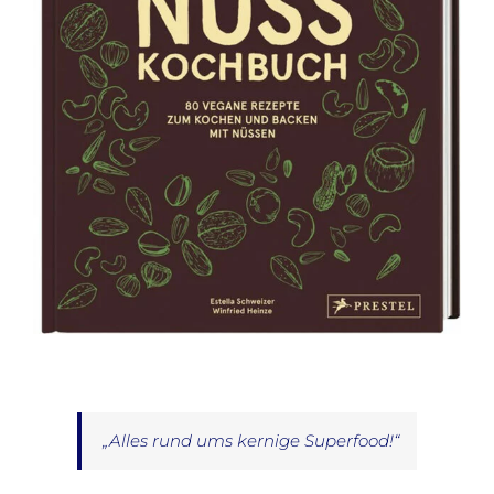
„
Alles rund ums kernige Superfood!“