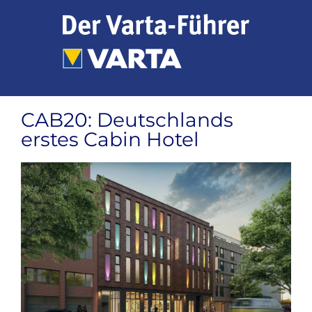
Zum
Inhalt
springen
CAB20: Deutschlands
erstes Cabin Hotel
Zeige
grösseres
Bild