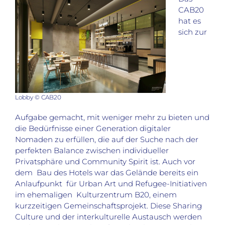
CAB20
hat es
sich zur
Lobby © CAB20
Aufgabe gemacht, mit weniger mehr zu bieten und
die Bedürfnisse einer Generation digitaler
Nomaden zu erfüllen, die auf der Suche nach der
perfekten Balance zwischen individueller
Privatsphäre und Community Spirit ist. Auch vor
dem Bau des Hotels war das Gelände bereits ein
Anlaufpunkt für Urban Art und Refugee-Initiativen
im ehemaligen Kulturzentrum B20, einem
kurzzeitigen Gemeinschaftsprojekt. Diese Sharing
Culture und der interkulturelle Austausch werden