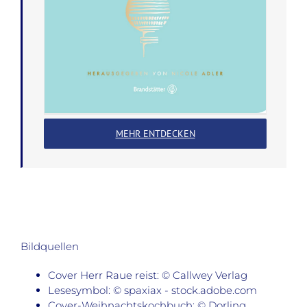
MEHR ENTDECKEN
Bildquellen
Cover Herr Raue reist: © Callwey Verlag
Lesesymbol: © spaxiax - stock.adobe.com
Cover-Weihnachtskochbuch: © Dorling