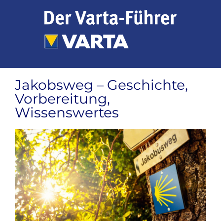
Zum
Inhalt
springen
Jakobsweg – Geschichte,
Vorbereitung,
Wissenswertes
Zeige
grösseres
Bild