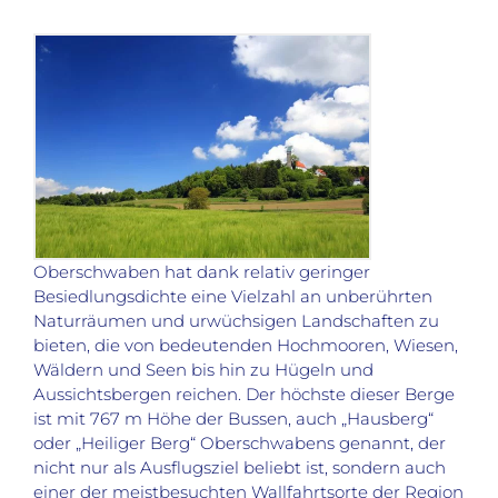
Oberschwaben hat dank relativ geringer
Besiedlungsdichte eine Vielzahl an unberührten
Naturräumen und urwüchsigen Landschaften zu
bieten, die von bedeutenden Hochmooren, Wiesen,
Wäldern und Seen bis hin zu Hügeln und
Aussichtsbergen reichen. Der höchste dieser Berge
ist mit 767 m Höhe der Bussen, auch „Hausberg“
oder „Heiliger Berg“ Oberschwabens genannt, der
nicht nur als Ausflugsziel beliebt ist, sondern auch
einer der meistbesuchten Wallfahrtsorte der Region