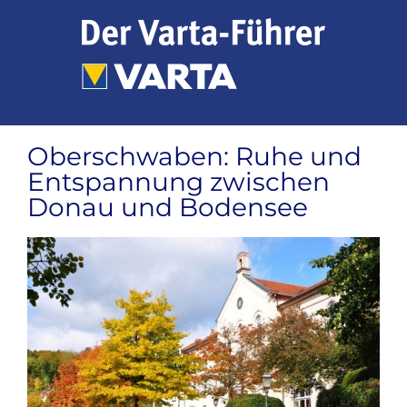
Zum
Inhalt
springen
Oberschwaben: Ruhe und
Entspannung zwischen
Donau und Bodensee
Zeige
grösseres
Bild