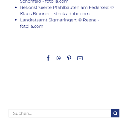
Schönfeld - fotolia.com
Rekonstruierte Pfahlbauten am Federsee: ©
Klaus Brauner - stock.adobe.com
Landratsamt Sigmaringen: © Reena -
fotolia.com
Facebook
WhatsApp
Pinterest
E-
Mail
Suche
nach: