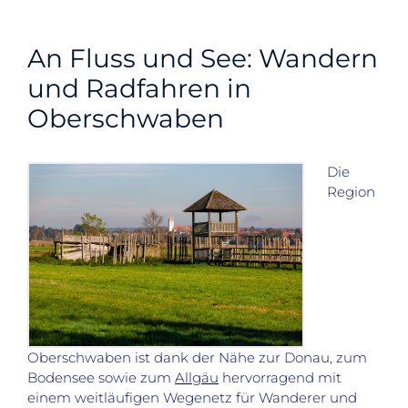
An Fluss und See: Wandern
und Radfahren in
Oberschwaben
Die
Region
Oberschwaben ist dank der Nähe zur Donau, zum
Bodensee sowie zum
Allgäu
hervorragend mit
einem weitläufigen Wegenetz für Wanderer und