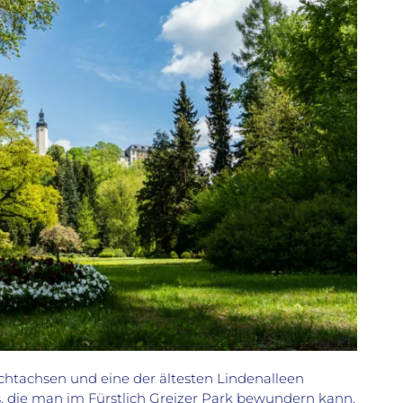
htachsen und eine der ältesten Lindenalleen
s, die man im Fürstlich Greizer Park bewundern kann,