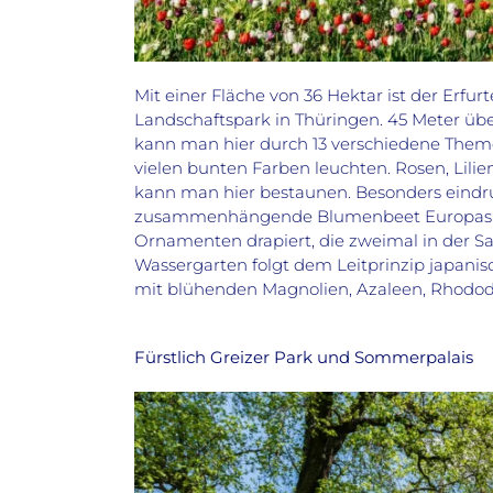
Mit einer Fläche von 36 Hektar ist der Erfur
Landschaftspark in Thüringen. 45 Meter übe
kann man hier durch 13 verschiedene Theme
vielen bunten Farben leuchten. Rosen, Lilie
kann man hier bestaunen. Besonders eindru
zusammenhängende Blumenbeet Europas: Hi
Ornamenten drapiert, die zweimal in der Sa
Wassergarten folgt dem Leitprinzip japani
mit blühenden Magnolien, Azaleen, Rhodod
Fürstlich Greizer Park und Sommerpalais