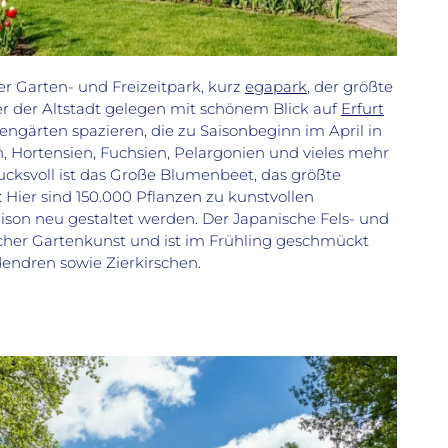
ter Garten- und Freizeitpark, kurz
egapark
, der größte
r der Altstadt gelegen mit schönem Blick auf
Erfurt
ngärten spazieren, die zu Saisonbeginn im April in
n, Hortensien, Fuchsien, Pelargonien und vieles mehr
cksvoll ist das Große Blumenbeet, das größte
er sind 150.000 Pflanzen zu kunstvollen
ison neu gestaltet werden. Der Japanische Fels- und
scher Gartenkunst und ist im Frühling geschmückt
endren sowie Zierkirschen.