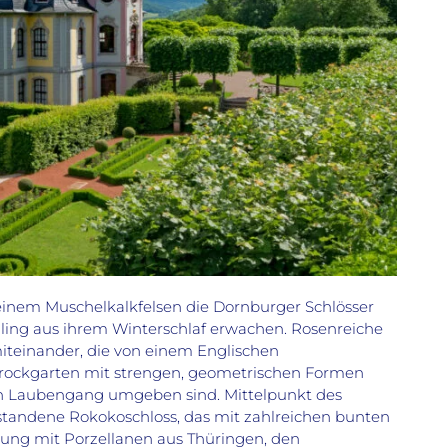
einem Muschelkalkfelsen die Dornburger Schlösser
hling aus ihrem Winterschlaf erwachen. Rosenreiche
iteinander, die von einem Englischen
arockgarten mit strengen, geometrischen Formen
 Laubengang umgeben sind. Mittelpunkt des
standene Rokokoschloss, das mit zahlreichen bunten
ung mit Porzellanen aus Thüringen, den