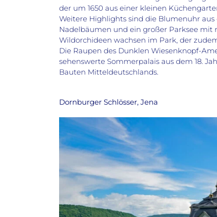
der um 1650 aus einer kleinen Küchengarten
Weitere Highlights sind die Blumenuhr aus
Nadelbäumen und ein großer Parksee mit na
Wildorchideen wachsen im Park, der zudem
Die Raupen des Dunklen Wiesenknopf-Ame
sehenswerte Sommerpalais aus dem 18. Jahrh
Bauten Mitteldeutschlands.
Dornburger Schlösser, Jena