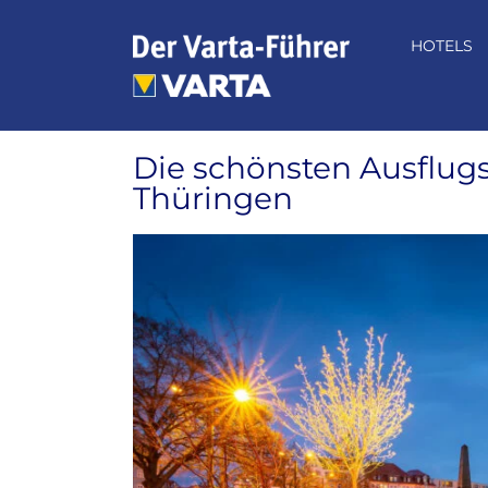
Zum
Inhalt
HOTELS
springen
Die schönsten Ausflugs
Thüringen
Zeige
grösseres
Bild