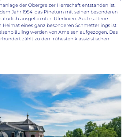
anlage der Obergreizer Herrschaft entstanden ist.
 dem Jahr 1954, das Pinetum mit seinen besonderen
türlich ausgeformten Uferlinien. Auch seltene
 Heimat eines ganz besonderen Schmetterlings ist:
isenbläuling werden von Ameisen aufgezogen. Das
undert zählt zu den frühesten klassizistischen