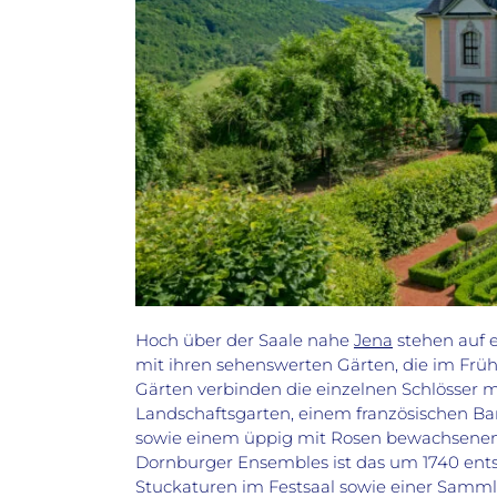
Hoch über der Saale nahe
Jena
stehen auf 
mit ihren sehenswerten Gärten, die im Frü
Gärten verbinden die einzelnen Schlösser m
Landschaftsgarten, einem französischen B
sowie einem üppig mit Rosen bewachsenen
Dornburger Ensembles ist das um 1740 ent
Stuckaturen im Festsaal sowie einer Samml