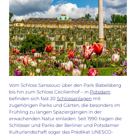
Vom Schloss Sanssouci über den Park Babelsberg
bis hin zum Schloss Cecilienhof – in
Potsdam
befinden sich fast 20
Schlossanlagen
mit
zugehörigen Parks und Gärten, die besonders im
Frühling zu langen Spaziergängen in der
erwachenden Natur einladen. Seit 1990 tragen die
Schlösser und Parks der Berliner und Potsdamer
Kulturlandschaft sogar das Prädikat UNESCO-