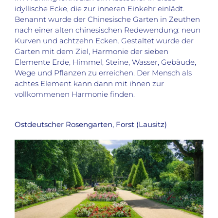
idyllische Ecke, die zur inneren Einkehr einlädt.
Benannt wurde der Chinesische Garten in Zeuthen
nach einer alten chinesischen Redewendung: neun
Kurven und achtzehn Ecken. Gestaltet wurde der
Garten mit dem Ziel, Harmonie der sieben
Elemente Erde, Himmel, Steine, Wasser, Gebäude,
Wege und Pflanzen zu erreichen. Der Mensch als
achtes Element kann dann mit ihnen zur
vollkommenen Harmonie finden.
Ostdeutscher Rosengarten, Forst (Lausitz)