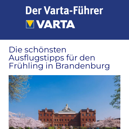
Zum
Inhalt
springen
Die schönsten
Ausflugstipps für den
Frühling in Brandenburg
Zeige
grösseres
Bild