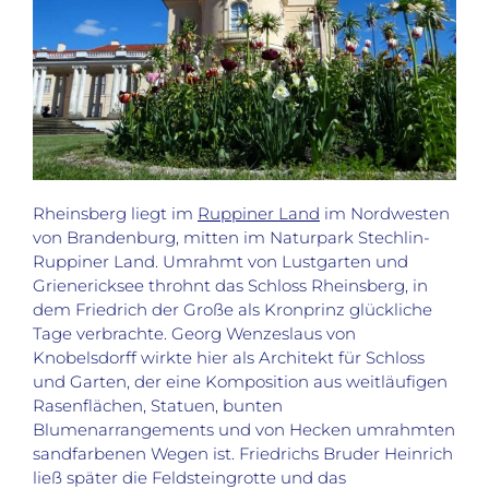
Rheinsberg liegt im
Ruppiner Land
im Nordwesten
von Brandenburg, mitten im Naturpark Stechlin-
Ruppiner Land. Umrahmt von Lustgarten und
Grienericksee throhnt das Schloss Rheinsberg, in
dem Friedrich der Große als Kronprinz glückliche
Tage verbrachte. Georg Wenzeslaus von
Knobelsdorff wirkte hier als Architekt für Schloss
und Garten, der eine Komposition aus weitläufigen
Rasenflächen, Statuen, bunten
Blumenarrangements und von Hecken umrahmten
sandfarbenen Wegen ist. Friedrichs Bruder Heinrich
ließ später die Feldsteingrotte und das