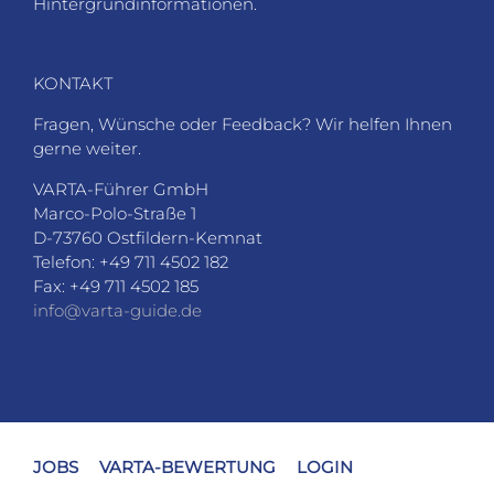
Hintergrundinformationen.
KONTAKT
Fragen, Wünsche oder Feedback? Wir helfen Ihnen
gerne weiter.
VARTA-Führer GmbH
Marco-Polo-Straße 1
D-73760 Ostfildern-Kemnat
Telefon: +49 711 4502 182
Fax: +49 711 4502 185
info@varta-guide.de
JOBS
VARTA-BEWERTUNG
LOGIN