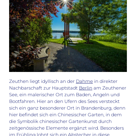
Zeuthen liegt idyllisch an der
Dahme
in direkter
Nachbarschaft zur Hauptstadt
Berlin
am Zeuthener
See, ein malerischer Ort zum Baden, Angeln und
Bootfahren. Hier an den Ufern des Sees versteckt
sich ein ganz besonderer Ort in Brandenburg, denn
hier befindet sich ein Chinesischer Garten, in dem
die Symbolik chinesischer Gartenkunst durch
zeitgenössische Elemente ergänzt wird. Besonders
im Frühling lohnt sich ein Abstecher in diese