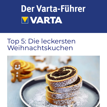
Zum
Inhalt
springen
Top 5: Die leckersten
Weihnachtskuchen
Zeige
grösseres
Bild