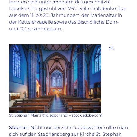
Inneren sind unter anderem das geschnitzte
Rokoko-Chorgestühl von 1767, viele Grabdenkmäler
aus dem 11. bis 20. Jahrhundert, der Marienaltar in
der Kettelerkapelle sowie das Bischöfliche Dom-
und Diözesanmuseum.
St.
St. Stephan Mainz © diegograndi – stock.adobe.com
Stephan
: Nicht nur bei Schmuddelwetter sollte man
sich auf den Stephansberg zur Kirche St. Stephan