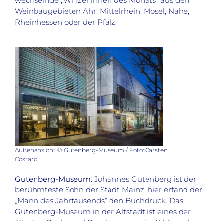
wechselnde ,,Winzer:innen des Monats“ aus den
Weinbaugebieten Ahr, Mittelrhein, Mosel, Nahe,
Rheinhessen oder der Pfalz.
Außenansicht © Gutenberg-Museum / Foto: Carsten
Costard
Gutenberg-Museum
: Johannes Gutenberg ist der
berühmteste Sohn der Stadt Mainz, hier erfand der
„Mann des Jahrtausends“ den Buchdruck. Das
Gutenberg-Museum in der Altstadt ist eines der