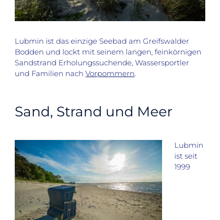
Lubmin ist das einzige Seebad am Greifswalder
Bodden und lockt mit seinem langen, feinkörnigen
Sandstrand Erholungssuchende, Wassersportler
und Familien nach
Vorpommern
.
Sand, Strand und Meer
Lubmin
ist seit
1999