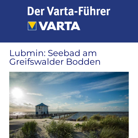
Zum
Inhalt
springen
Lubmin: Seebad am
Greifswalder Bodden
Zeige
grösseres
Bild