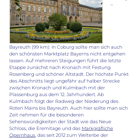
–
Bayreuth (99 km): In Coburg sollte man sich auch
den schönsten Marktplatz Bayerns nicht entgehen
lassen. Auf mehreren Steigungen führt die letzte
Etappe zunächst nach Kronach mit Festung
Rosenberg und schöner Altstadt. Der höchste Punkt
des Abschnitts liegt ungefähr auf halber Strecke
zwischen Kronach und Kulmbach mit der
Plassenburg aus dem 12. Jahrhundert. Ab
Kulmbach folgt der Radweg der Niederung des
Roten Mains bis Bayreuth. Auch hier sollte man sich
Zeit nehmen für die besonderen
Sehenswürdigkeiten der Stadt wie das Neue
Schloss, die Eremitage und das
Markgräfliche
Opernhaus
, das seit 2012 zum Welterbe der