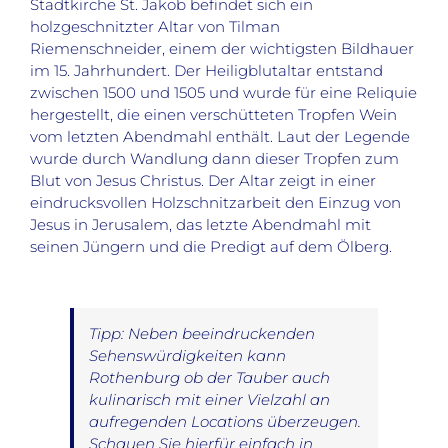
Stadtkirche St. Jakob befindet sich ein
holzgeschnitzter Altar
von Tilman
Riemenschneider, einem der wichtigsten Bildhauer
im 15. Jahrhundert. Der Heiligblutaltar entstand
zwischen 1500 und 1505 und
wurde
für eine Reliquie
hergestellt, die einen verschütteten Tropfen Wein
vom
letzten Abendmahl
enthält
.
Laut der Legende
wurde durch Wandlung
dann dieser Tropfen zum
Blut von Jesus
Christus
.
Der Altar zeigt
in einer
eindrucksvollen Holzschnitzarbeit
den Einzug von
Jesus in Jerusalem, das letzte Aben
dmahl mit
seinen Jüngern und die
Predigt auf dem Ölberg.
Tipp: Neben beeindruckenden
Sehenswürdigkeiten kann
Rothenburg ob der Tauber auch
kulinarisch mit einer Vielzahl an
aufregenden Locations überzeugen.
Schauen Sie hierfür einfach in