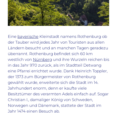
Eine
bayerische
Kleinstadt namens Rothenburg ob
der Tauber wird jedes Jahr von Touristen aus allen
Ländern besucht und an manchen Tagen geradezu
überrannt. Rothenburg befindet
sich
60 km
westlich von
Nürnberg
und
ihre Wurzeln reichen bis
in das Jahr 970 zurück, als im Stadtteil
Detwang
eine Pfarrei errichtet wurde.
Dank Heinrich
Toppler
,
der 1373 zum Bürgermeister von Rothenburg
gewählt wurde, erweitert
e
sich die Stadt im 14.
Jahrhundert enorm, denn er kauft
e
viele
Besitztümer des verarmten Adels einfach auf. Sogar
Christian I., damaliger König von Schweden,
Norwegen und Dänemark, stattete
der Stadt
im
Jahr
1474
einen Besuch ab.