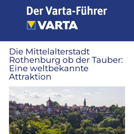
Zum
Inhalt
springen
Die Mittelalterstadt
Rothenburg ob der Tauber:
Eine weltbekannte
Attraktion
Zeige
grösseres
Bild