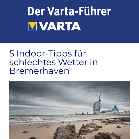
Zum
Inhalt
springen
5 Indoor-Tipps für
schlechtes Wetter in
Bremerhaven
Zeige
grösseres
Bild