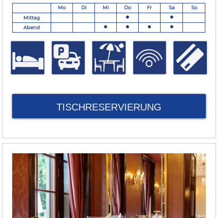
Mo
Di
Mi
Do
Fr
Sa
So
Mittag
Abend
TISCHRESERVIERUNG