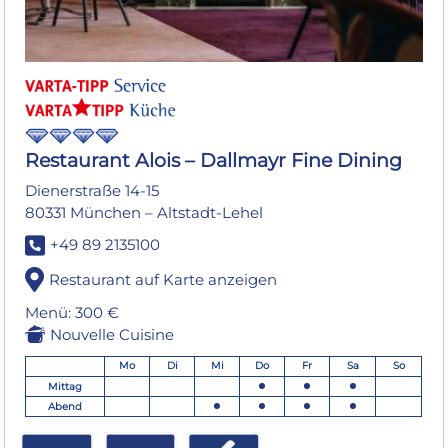
Restaurant Alois – Dallmayr Fine Dining
Dienerstraße 14-15
80331 München – Altstadt-Lehel
+49 89 2135100
Restaurant auf Karte anzeigen
Menü: 300 €
Nouvelle Cuisine
Mo
Di
Mi
Do
Fr
Sa
So
Mittag
Abend