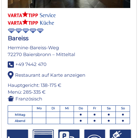
Bareiss
Hermine-Bareiss-Weg
72270 Baiersbronn – Mitteltal
+49 7442 470
Restaurant auf Karte anzeigen
Hauptgericht: 138-175 €
Menü: 285-335 €
Französisch
Mo
Di
Mi
Do
Fr
Sa
So
Mittag
Abend