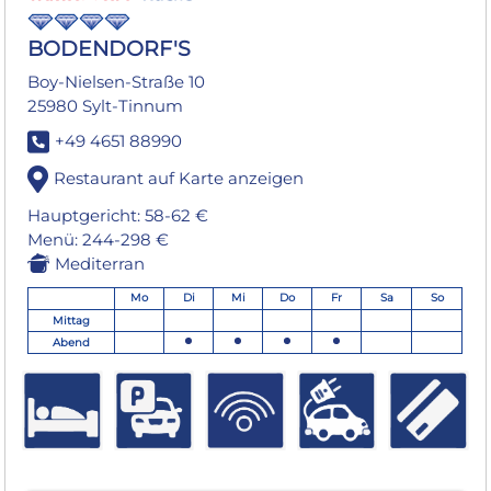
BODENDORF'S
Boy-Nielsen-Straße 10
25980 Sylt-Tinnum
+49 4651 88990
Restaurant auf Karte anzeigen
Hauptgericht: 58-62 €
Menü: 244-298 €
Mediterran
Mo
Di
Mi
Do
Fr
Sa
So
Mittag
Abend