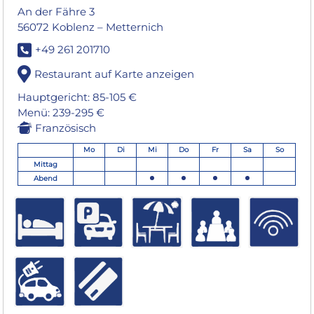
An der Fähre 3
56072 Koblenz – Metternich
+49 261 201710
Restaurant auf Karte anzeigen
Hauptgericht: 85-105 €
Menü: 239-295 €
Französisch
Mo
Di
Mi
Do
Fr
Sa
So
Mittag
Abend