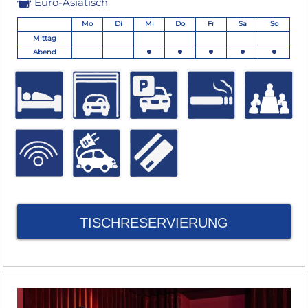
Euro-Asiatisch
Mo
Di
Mi
Do
Fr
Sa
So
Mittag
Abend
TISCHRESERVIERUNG