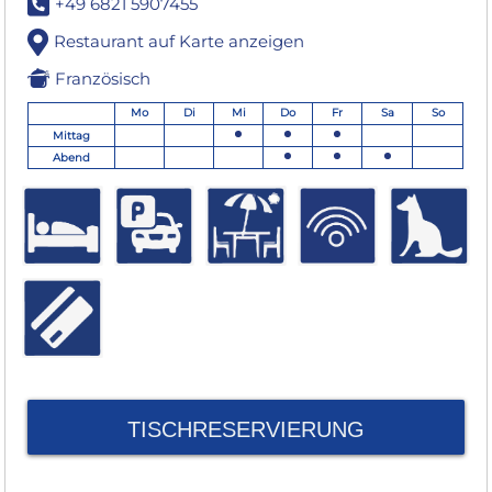
+49 6821 5907455
Restaurant auf Karte anzeigen
Französisch
Mo
Di
Mi
Do
Fr
Sa
So
Mittag
Abend
TISCHRESERVIERUNG