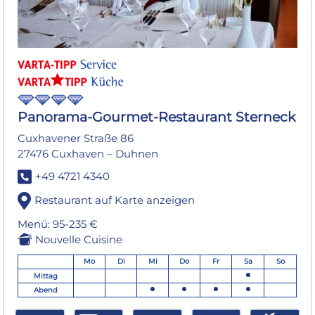
Panorama-Gourmet-Restaurant Sterneck
Cuxhavener Straße 86
27476 Cuxhaven – Duhnen
+49 4721 4340
Restaurant auf Karte anzeigen
Menü: 95-235 €
Nouvelle Cuisine
Mo
Di
Mi
Do
Fr
Sa
So
Mittag
Abend