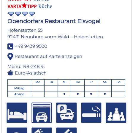
Obendorfers Restaurant Eisvogel
Hofenstetten 55
92431 Neunburg vorm Wald – Hofenstetten
+49 9439 9500
Restaurant auf Karte anzeigen
Menü: 198-248 €
Euro-Asiatisch
Mo
Di
Mi
Do
Fr
Sa
So
Mittag
Abend