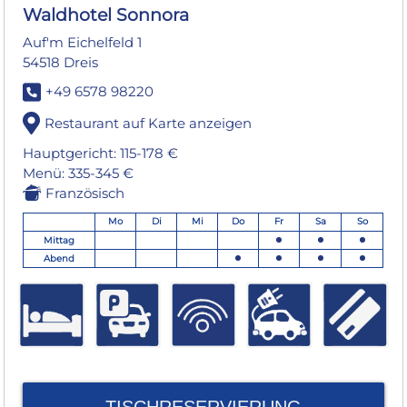
Waldhotel Sonnora
Auf'm Eichelfeld 1
54518 Dreis
+49 6578 98220
Restaurant auf Karte anzeigen
Hauptgericht: 115-178 €
Menü: 335-345 €
Französisch
Mo
Di
Mi
Do
Fr
Sa
So
Mittag
Abend