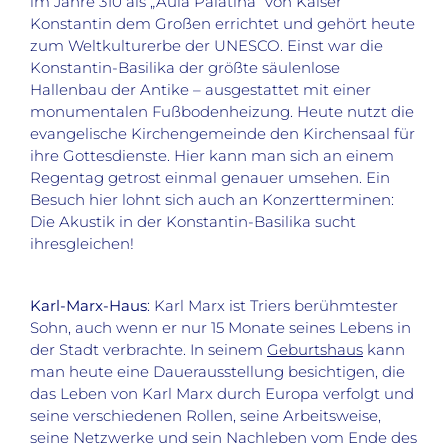
im Jahre 310 als „Aula Palatina“ von Kaiser
Konstantin dem Großen errichtet und gehört heute
zum Weltkulturerbe der UNESCO. Einst war die
Konstantin-Basilika der größte säulenlose
Hallenbau der Antike – ausgestattet mit einer
monumentalen Fußbodenheizung. Heute nutzt die
evangelische Kirchengemeinde den Kirchensaal für
ihre Gottesdienste. Hier kann man sich an einem
Regentag getrost einmal genauer umsehen. Ein
Besuch hier lohnt sich auch an Konzertterminen:
Die Akustik in der Konstantin-Basilika sucht
ihresgleichen!
Karl-Marx-Haus
: Karl Marx ist Triers berühmtester
Sohn, auch wenn er nur 15 Monate seines Lebens in
der Stadt verbrachte. In seinem
Geburtshaus
kann
man heute eine Dauerausstellung besichtigen, die
das Leben von Karl Marx durch Europa verfolgt und
seine verschiedenen Rollen, seine Arbeitsweise,
seine Netzwerke und sein Nachleben vom Ende des