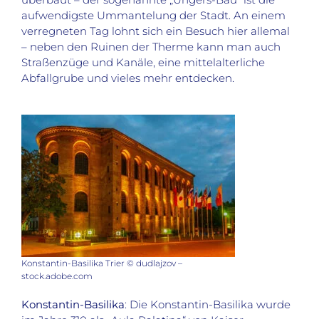
aufwendigste Ummantelung der Stadt. An einem
verregneten Tag lohnt sich ein Besuch hier allemal
– neben den Ruinen der Therme kann man auch
Straßenzüge und Kanäle, eine mittelalterliche
Abfallgrube und vieles mehr entdecken.
Konstantin-Basilika Trier © dudlajzov –
stock.adobe.com
Konstantin-Basilika
: Die Konstantin-Basilika wurde