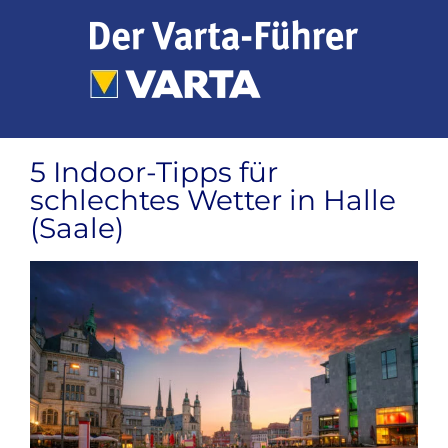
Zum
Inhalt
springen
5 Indoor-Tipps für
schlechtes Wetter in Halle
(Saale)
Zeige
grösseres
Bild