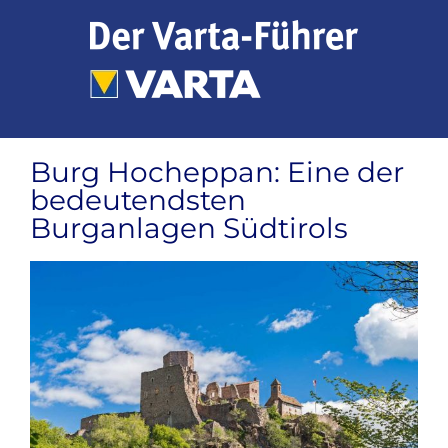
Zum
Inhalt
springen
Burg Hocheppan: Eine der
bedeutendsten
Burganlagen Südtirols
Zeige
grösseres
Bild