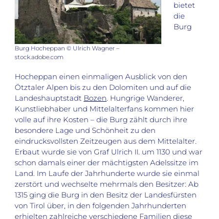
bietet
die
Burg
Burg Hocheppan © Ulrich Wagner –
stock.adobe.com
Hocheppan einen einmaligen Ausblick von den
Ötztaler Alpen bis zu den Dolomiten und auf die
Landeshauptstadt
Bozen
. Hungrige Wanderer,
Kunstliebhaber und Mittelalterfans kommen hier
volle auf ihre Kosten – die Burg zählt durch ihre
besondere Lage und Schönheit zu den
eindrucksvollsten Zeitzeugen aus dem Mittelalter.
Erbaut wurde sie von Graf Ulrich II. um 1130 und war
schon damals einer der mächtigsten Adelssitze im
Land. Im Laufe der Jahrhunderte wurde sie einmal
zerstört und wechselte mehrmals den Besitzer: Ab
1315 ging die Burg in den Besitz der Landesfürsten
von Tirol über, in den folgenden Jahrhunderten
erhielten zahlreiche verschiedene Familien diese