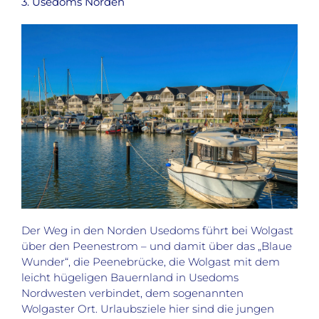
3. Usedoms Norden
Der Weg in den Norden Usedoms führt bei Wolgast
über den Peenestrom – und damit über das „Blaue
Wunder“, die Peenebrücke, die Wolgast mit dem
leicht hügeligen Bauernland in Usedoms
Nordwesten verbindet, dem sogenannten
Wolgaster Ort. Urlaubsziele hier sind die jungen