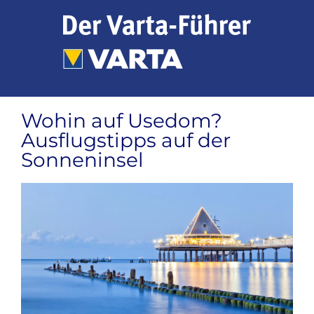
Zum
Inhalt
springen
Wohin auf Usedom?
Ausflugstipps auf der
Sonneninsel
Zeige
grösseres
Bild