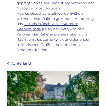
geprägt von seiner Bedeutung während der
NS-Zeit – in der dortigen
Heeresversuchsanstalt wurde 1942 die
weltweit erste Rakete gezündet. Heute zeigt
das
Historisch-Technische Museum
Peenemünde
(HTM) den Weg von den
Visionen der Raketenpioniere über zivile
Raumfahrt bis zur Entwicklung der ersten
militärischen Großrakete und deren
Serienproduktion.
4. Achterland