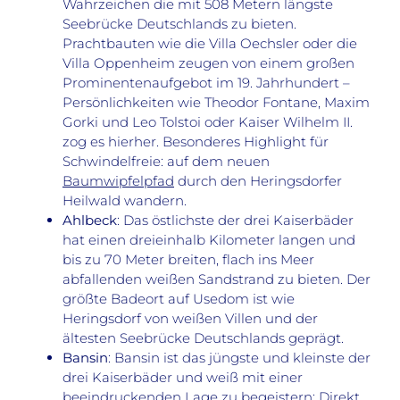
Wahrzeichen die mit 508 Metern längste
Seebrücke Deutschlands zu bieten.
Prachtbauten wie die Villa Oechsler oder die
Villa Oppenheim zeugen von einem großen
Prominentenaufgebot im 19. Jahrhundert –
Persönlichkeiten wie Theodor Fontane, Maxim
Gorki und Leo Tolstoi oder Kaiser Wilhelm II.
zog es hierher. Besonderes Highlight für
Schwindelfreie: auf dem neuen
Baumwipfelpfad
durch den Heringsdorfer
Heilwald wandern.
Ahlbeck
: Das östlichste der drei Kaiserbäder
hat einen dreieinhalb Kilometer langen und
bis zu 70 Meter breiten, flach ins Meer
abfallenden weißen Sandstrand zu bieten. Der
größte Badeort auf Usedom ist wie
Heringsdorf von weißen Villen und der
ältesten Seebrücke Deutschlands geprägt.
Bansin
: Bansin ist das jüngste und kleinste der
drei Kaiserbäder und weiß mit einer
beeindruckenden Lage zu begeistern: Direkt