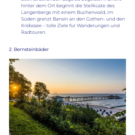
hinter dem Ort beginnt die Steilküste des
Langenbergs mit einem Buchenwald, im
Süden grenzt Bansin an den Gothen- und den
Krebssee – tolle Ziele für Wanderungen und
Radtouren.
2. Bernsteinbäder