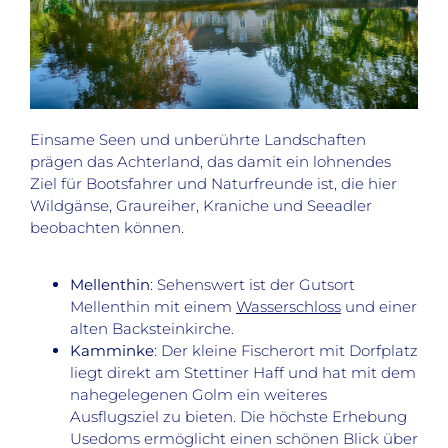
Einsame Seen und unberührte Landschaften
prägen das Achterland, das damit ein lohnendes
Ziel für Bootsfahrer und Naturfreunde ist, die hier
Wildgänse, Graureiher, Kraniche und Seeadler
beobachten können.
Mellenthin
: Sehenswert ist der Gutsort
Mellenthin mit einem
Wasserschloss
und einer
alten Backsteinkirche.
Kamminke
: Der kleine Fischerort mit Dorfplatz
liegt direkt am Stettiner Haff und hat mit dem
nahegelegenen Golm ein weiteres
Ausflugsziel zu bieten. Die höchste Erhebung
Usedoms ermöglicht einen schönen Blick über