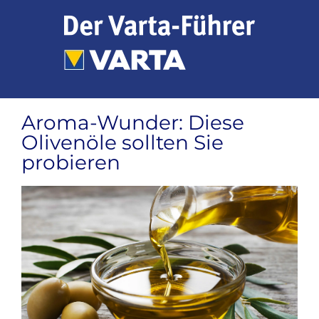
Zum
Inhalt
springen
Aroma-Wunder: Diese
Olivenöle sollten Sie
probieren
Zeige
grösseres
Bild