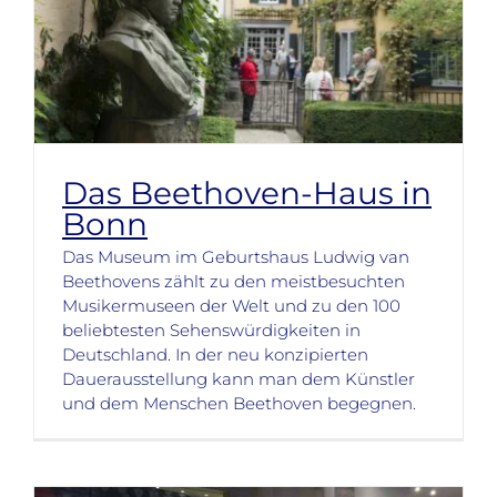
Das Beethoven-Haus in
Bonn
Das Museum im Geburtshaus Ludwig van
Beethovens zählt zu den meistbesuchten
Musikermuseen der Welt und zu den 100
beliebtesten Sehenswürdigkeiten in
Deutschland. In der neu konzipierten
Dauerausstellung kann man dem Künstler
und dem Menschen Beethoven begegnen.