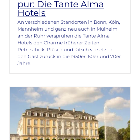
pur: Die Tante Alma
Hotels
An verschiedenen Standorten in Bonn, Köln,
Mannheim und ganz neu auch in Mülheim
an der Ruhr versprühen die Tante Alma
Hotels den Charme früherer Zeiten:
Retroschick, Plüsch und Kitsch versetzen
den Gast zurück in die 1950er, 60er und 70er
Jahre.