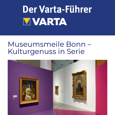
Zum
Inhalt
springen
Museumsmeile Bonn –
Kulturgenuss in Serie
Zeige
grösseres
Bild