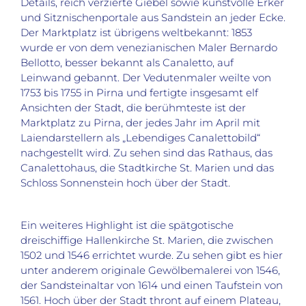
Details, reich verzierte Giebel sowie kunstvolle Erker
und Sitznischenportale aus Sandstein an jeder Ecke.
Der Marktplatz ist übrigens weltbekannt: 1853
wurde er von dem venezianischen Maler Bernardo
Bellotto, besser bekannt als Canaletto, auf
Leinwand gebannt. Der Vedutenmaler weilte von
1753 bis 1755 in Pirna und fertigte insgesamt elf
Ansichten der Stadt, die berühmteste ist der
Marktplatz zu Pirna, der jedes Jahr im April mit
Laiendarstellern als „Lebendiges Canalettobild“
nachgestellt wird. Zu sehen sind das Rathaus, das
Canalettohaus, die Stadtkirche St. Marien und das
Schloss Sonnenstein hoch über der Stadt.
Ein weiteres Highlight ist die spätgotische
dreischiffige Hallenkirche St. Marien, die zwischen
1502 und 1546 errichtet wurde. Zu sehen gibt es hier
unter anderem originale Gewölbemalerei von 1546,
der Sandsteinaltar von 1614 und einen Taufstein von
1561. Hoch über der Stadt thront auf einem Plateau,