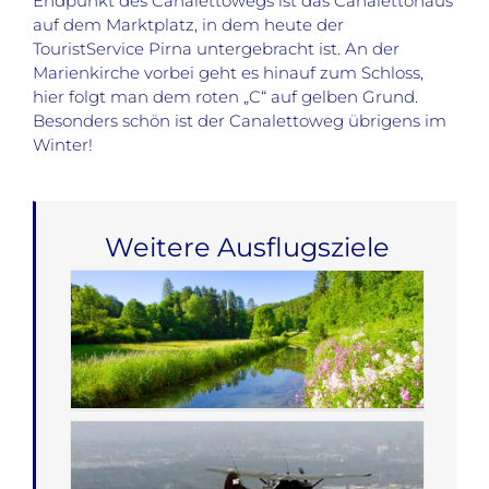
Endpunkt des Canalettowegs ist das Canalettohaus
auf dem Marktplatz, in dem heute der
TouristService Pirna untergebracht ist. An der
Marienkirche vorbei geht es hinauf zum Schloss,
hier folgt man dem roten „C“ auf gelben Grund.
Besonders schön ist der Canalettoweg übrigens im
Winter!
Weitere Ausflugsziele